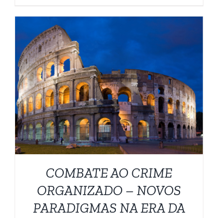
ESTE
VER OPÇÕES
/
DETALHES
PRODUTO
TEM
VÁRIAS
VARIANTES.
AS
OPÇÕES
PODEM
COMBATE AO CRIME
SER
ESCOLHIDAS
ORGANIZADO – NOVOS
NA
PÁGINA
PARADIGMAS NA ERA DA
DO