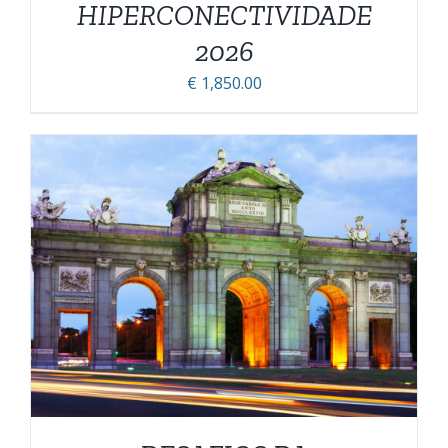
HIPERCONECTIVIDADE
PRODUTO
2026
€
1,850.00
DETALHES