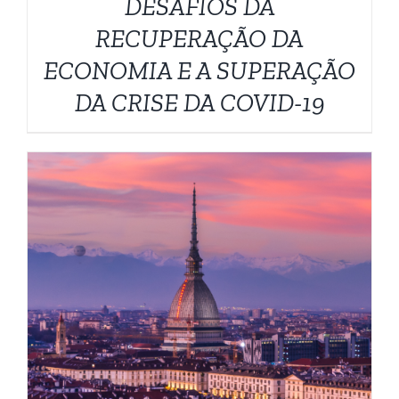
DESAFIOS DA
RECUPERAÇÃO DA
ECONOMIA E A SUPERAÇÃO
DA CRISE DA COVID-19
ESTE
VER OPÇÕES
/
DETALHES
PRODUTO
TEM
VÁRIAS
VARIANTES.
AS
OPÇÕES