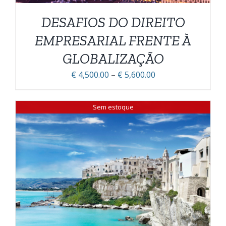
PODEM
DESAFIOS DO DIREITO
SER
ESCOLHIDAS
EMPRESARIAL FRENTE À
NA
PÁGINA
GLOBALIZAÇÃO
DO
Faixa
€
4,500.00
–
€
5,600.00
PRODUTO
de
preço:
Sem estoque
€ 4,500.00
através
€ 5,600.00
DETALHES