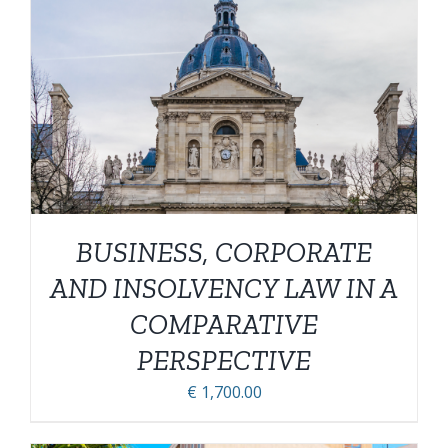
ESTE
VER OPÇÕES
/
DETALHES
PRODUTO
TEM
VÁRIAS
VARIANTES.
AS
OPÇÕES
PODEM
BUSINESS, CORPORATE
SER
ESCOLHIDAS
AND INSOLVENCY LAW IN A
NA
PÁGINA
COMPARATIVE
DO
PERSPECTIVE
PRODUTO
€
1,700.00