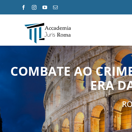
Ir
Facebook
Instagram
YouTube
E-
para
mail
o
conteúdo
COMBATE AO CRIM
ERA D
RO