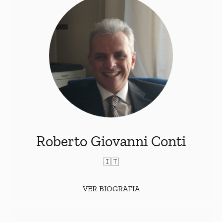
(ITA).
Università di Palermo
Graduado em Direito pela
(ITA),
Corte Suprema de Cassazione
Magistrado na
Conselheiro encarregado de relações com a Corte
Europeia de Direitos Humanos. Membro do Comitê
Científico do Conselho Superior da Magistratura.
Professor de cursos de pós-graduação em Palermo e
Roma.
Roberto Giovanni Conti
🇮🇹