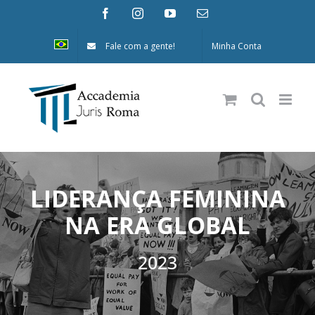
Ir
Facebook
Instagram
YouTube
E-
mail
para
Fale com a gente!
Minha Conta
o
conteúdo
LIDERANÇA FEMININA
NA ERA GLOBAL
2023