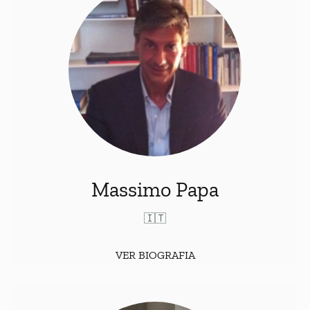
Professor Ordinário de Direito Muçulmano e Islâmico na
na Faculdade
Legal Traditions
Faculdade de Direito, e de
(ITA).
Università di Roma Tor Vergata
de Economia da
Coordenador do curso de Doutorado e Diretor do
Centro de Estudos Interdisciplinares sobre o Mundo
Islâmico “Francesco Castro” da Universidade de Roma
. Consultor do Ministério de Assuntos
Tor Vergata
Exteriores da Itália para questões relativas aos países
islâmicos e a aplicação do Direito Muçulmano.
Massimo Papa
🇮🇹