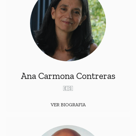
Universidad de
Doutora em Direito Constitucional pela
(ESP), com pesquisa pós-doutoral na
Sevilla
Max Planck Institute
Universidade de Pisa (ITA) e no
(Heidelberg, ALE). Professora Catedrática de Direito
(ESP).
Universidad de Sevilla
Constitucional na
Professora convidada na pós-graduação de
Universidades da Itália e Áustria.
Ana Carmona Contreras
🇪🇸