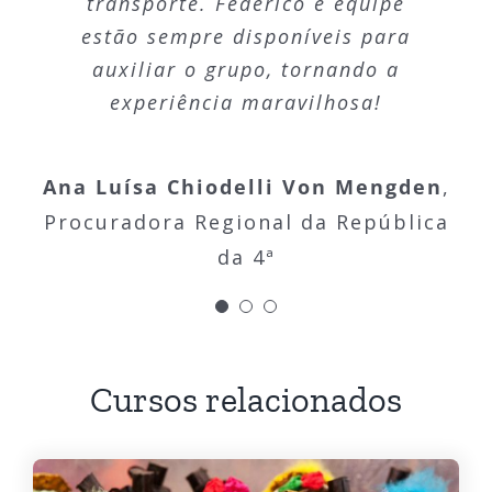
transporte. Federico e equipe
PROCURADORA FEDERAL
diversas áreas do direito,
estão sempre disponíveis para
oportunizada pelos cursos, tem
auxiliar o grupo, tornando a
sido extremamente profícua para
experiência maravilhosa!
minha vida profissional.
Ana Luísa Chiodelli Von Mengden
,
Paula da Silva Volpe
Promotora de
Procuradora Regional da República
Justiça em Campo Grande
da 4ª
Cursos relacionados