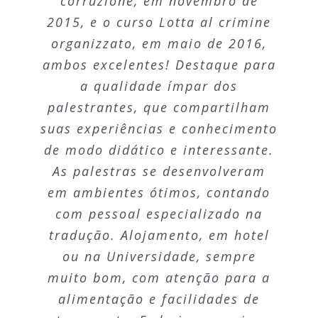
corruzione
, em novembro de
Accademia, ao longo dos quais
melhores e mais completas
2015, e o curso
Lotta al crimine
participei de excelentes cursos
experiências por mim já
organizzato
, em maio de 2016,
como os de Combate ao Crime
vivenciadas. O curso foi
ambos excelentes! Destaque para
Organizado, Desafios na
ministrado por servidores e
a qualidade ímpar dos
efetivação de direitos na era
autoridades de cada órgão
palestrantes, que compartilham
global e Violência de Gênero e
europeu, de modo que pôde ser
suas experiências e conhecimento
Política de Drogas. Foi muito
oferecida uma visão global e
de modo didático e interessante.
proveitoso conhecer as
concreta das instituições do
As palestras se desenvolveram
experiências europeias e latino
direito nacional e comunitário,
em ambientes ótimos, contando
americanas na aplicação do
inclusive proporcionando-nos a
com pessoal especializado na
direito contando com a
oportunidade de um verdadeiro
tradução. Alojamento, em hotel
competência dos profissionais
intercâmbio cultural.
ou na Universidade, sempre
que ministram aulas na
muito bom, com atenção para a
Accademia. Além disso a
alimentação e facilidades de
Renata Maria de Brito Azevêdo
integração entre operadores das