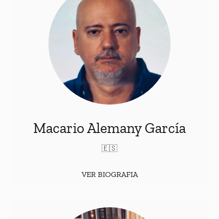
(ESP).
Universidad de Alicante
Doutor em Direito pela
Graduado em Geografia, História e Direito na
(ESP). Mestre em Teoria do
Universidad de Alicante
Direito pela Academia Europeia de Teoria do Direito
(BEL). Professor Titular de Filosofia do Direito na
Universidad de Alicante. Professor convidado e
conferencista junto a Universidades e Escolas
Institucionais do México, Argentina, Peru e Equador.
Macario Alemany García
🇪🇸