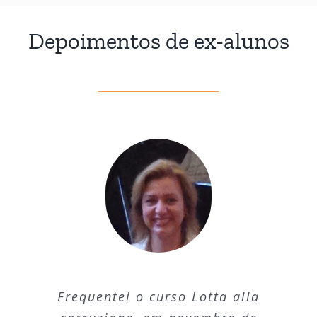
Depoimentos de ex-alunos
Posso afirmar, estreme de
Frequentei o curso
Lotta alla
Há alguns anos sou aluna do
dúvidas, que foi uma das