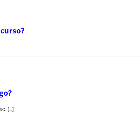
 curso?
go?
 [...]