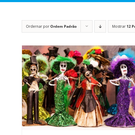
Ordernar por
Ordem Padrão
Mostrar
12 P
DETALHES